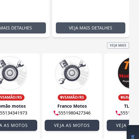
 MAIS DETALHES
VEJA MAIS DETALHES
VEJA MAIS
VIAMÃO/RS
VIAMÃO/RS
GRAVATA
emão motos
Franco Motos
TL Mot
55134341973
5551980427346
5551998
JA AS MOTOS
VEJA AS MOTOS
VEJA AS 