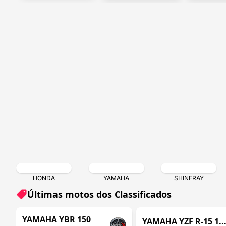
HONDA
YAMAHA
SHINERAY
Últimas motos dos Classificados
ITABORAÍ / RJ
ITABORA
REVENDA VERIFICADA
REVENDA VERIFICADA
YAMAHA YBR 150
YAMAHA YZF R-15 1..