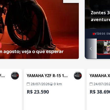
Zontes 3
aventure
VÍDEOS E
m agosto; veja o que esperar
TABORAÍ / RJ
ITABORAÍ / RJ
A
REVENDA VERIFICADA
REVENDA 
...
YAMAHA YZF R-15 1...
YAMAHA XM
28/07/2026
0 km
24/07/20
R$ 23.590
R$ 38.69