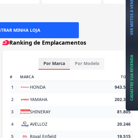
VER MOTOS À VENDA
TRAR MINHA LOJA
Ranking de Emplacamentos
CADASTRE SUA REVENDA
Por Marca
Por Modelo
#
MARCA
TOTAL
1
HONDA
943.573
2
YAMAHA
202.384
3
SHINERAY
81.805
4
AVELLOZ
20.246
5
Royal Enfield
19.515