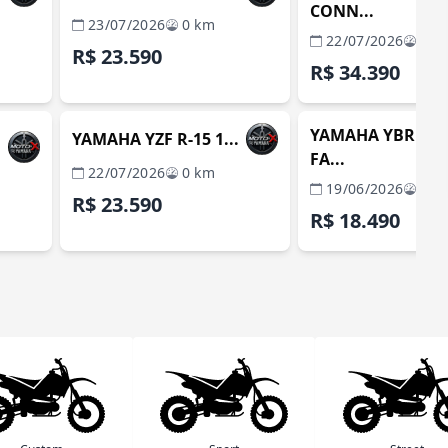
CONN...
23/07/2026
0 km
22/07/2026
0 k
R$ 23.590
R$ 34.390
Í / RJ
ITABORAÍ / RJ
IT
REVENDA VERIFICADA
REVENDA VERIFIC
YAMAHA YBR 150
YAMAHA YZF R-15 1...
FA...
22/07/2026
0 km
19/06/2026
0 k
R$ 23.590
R$ 18.490