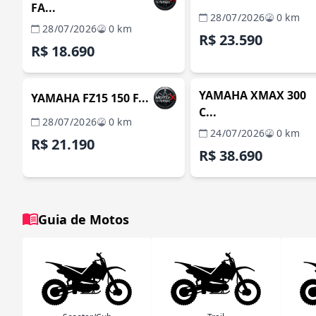
FA...
28/07/2026
0 km
28/07/2026
0 km
R$ 23.590
R$ 18.690
ITABORAÍ / RJ
ITABORA
REVENDA VERIFICADA
REVENDA VERIFICADA
YAMAHA XMAX 300
YAMAHA FZ15 150 F...
C...
28/07/2026
0 km
24/07/2026
0 km
R$ 21.190
R$ 38.690
Guia de Motos