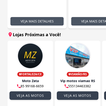
VEJA MAIS DETALHES
VEJA MAIS DET
Lojas Próximas a Você!
FORTALEZA/CE
VIAMÃO/RS
Moto Zeta
Vip motos viamao RS
85 99168-6659
555134463382
VEJA AS MOTOS
VEJA AS MOTOS