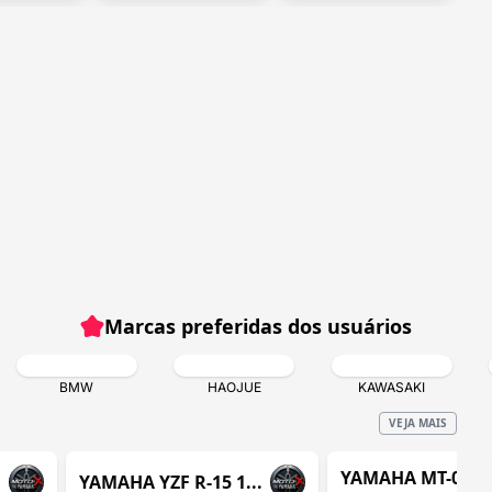
Marcas preferidas dos usuários
BMW
HAOJUE
KAWASAKI
VEJA MAIS
Í / RJ
ITABORAÍ / RJ
IT
REVENDA VERIFICADA
REVENDA VERIFIC
YAMAHA MT-03
.
YAMAHA YZF R-15 1...