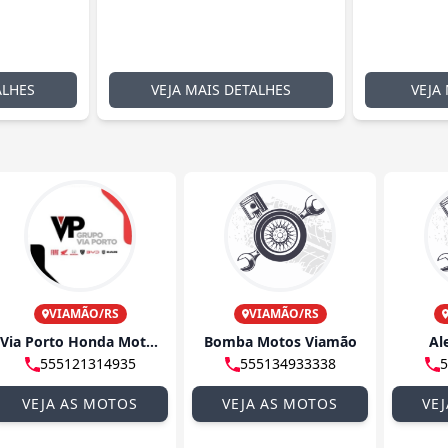
ALHES
VEJA MAIS DETALHES
VEJA
VIAMÃO/RS
VIAMÃO/RS
Via Porto Honda Motos
Bomba Motos Viamão
Al
555121314935
555134933338
5
VEJA AS MOTOS
VEJA AS MOTOS
VE