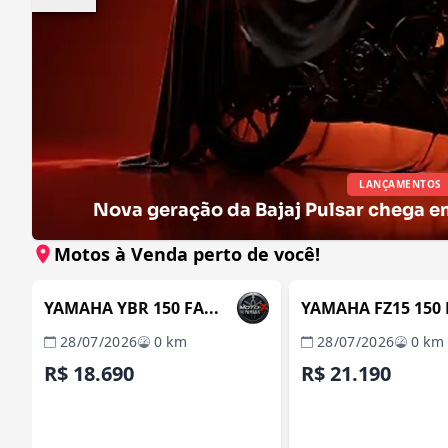
LANÇAMENTOS
Nova geração da Bajaj Pulsar chega e
Motos à Venda perto de você!
ITABORAÍ / RJ
I
REVENDA VERIFICADA
REVENDA VERIFICAD
YAMAHA YBR 150 FA...
YAMAHA FZ15 150 F
28/07/2026
0 km
28/07/2026
0 km
R$ 18.690
R$ 21.190