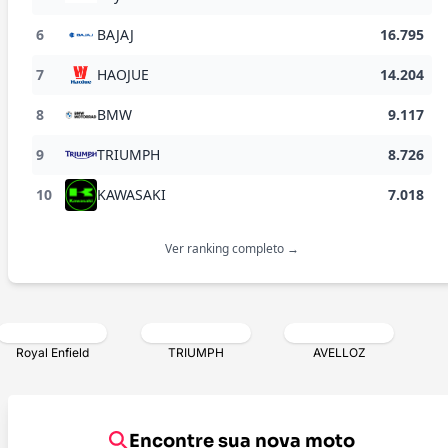
6
BAJAJ
16.795
7
HAOJUE
14.204
8
BMW
9.117
9
TRIUMPH
8.726
10
KAWASAKI
7.018
Ver ranking completo →
Royal Enfield
TRIUMPH
AVELLOZ
ABORAÍ / RJ
ITABORAÍ / RJ
RIO 
ADA
REVENDA VERIFICADA
REVENDA VERI
YAMAHA AEROX
HONDA CB 300
Encontre sua nova moto