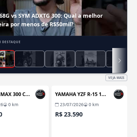
68G vs SYM ADXTG 300: Qual a melhor
ira por menos de R$50mil?
M DESTAQUE
VEJA MAIS
ITABORAÍ / RJ
ITABORAÍ / RJ
VERIFICADA
REVENDA VERIFICADA
AX 300 C...
YAMAHA YZF R-15 1...
26
0 km
23/07/2026
0 km
0
R$ 23.590